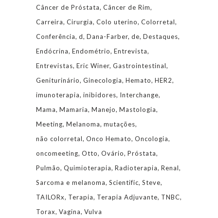
Câncer de Próstata
Câncer de Rim
Carreira
Cirurgia
Colo uterino
Colorretal
Conferência
d
Dana-Farber
de
Destaques
Endócrina
Endométrio
Entrevista
Entrevistas
Eric Winer
Gastrointestinal
Geniturinário
Ginecologia
Hemato
HER2
imunoterapia
inibidores
Interchange
Mama
Mamaria
Manejo
Mastologia
Meeting
Melanoma
mutações
não colorretal
Onco Hemato
Oncologia
oncomeeting
Otto
Ovário
Próstata
Pulmão
Quimioterapia
Radioterapia
Renal
Sarcoma e melanoma
Scientific
Steve
TAILORx
Terapia
Terapia Adjuvante
TNBC
Torax
Vagina
Vulva