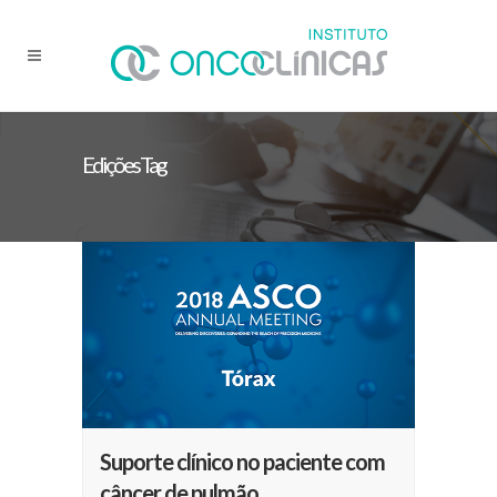
Edições Tag
Suporte clínico no paciente com
câncer de pulmão