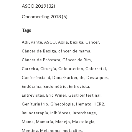
ASCO 2019
(32)
Oncomeeting 2018
(5)
Tags
Adjuvante
ASCO
Axila
bexiga
Câncer
Câncer de Bexiga
câncer de mama
Câncer de Próstata
Câncer de Rim
Carreira
Cirurgia
Colo uterino
Colorretal
Conferência
d
Dana-Farber
de
Destaques
Endócrina
Endométrio
Entrevista
Entrevistas
Eric Winer
Gastrointestinal
Geniturinário
Ginecologia
Hemato
HER2
imunoterapia
inibidores
Interchange
Mama
Mamaria
Manejo
Mastologia
Meeting
Melanoma
mutações