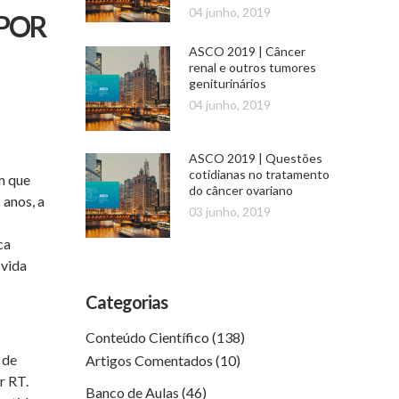
04 junho, 2019
 POR
ASCO 2019 | Câncer
renal e outros tumores
geniturinários
04 junho, 2019
ASCO 2019 | Questões
cotidianas no tratamento
m que
do câncer ovariano
 anos, a
03 junho, 2019
ca
 vida
Categorias
Conteúdo Científico
(138)
 de
Artigos Comentados
(10)
r RT.
Banco de Aulas
(46)