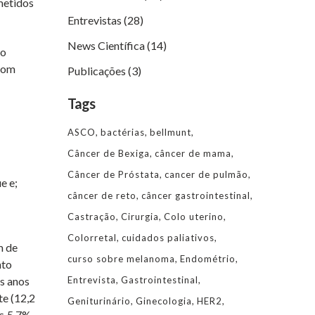
metidos
Entrevistas
(28)
News Científica
(14)
 o
 com
Publicações
(3)
Tags
ASCO
bactérias
bellmunt
Câncer de Bexiga
câncer de mama
Câncer de Próstata
cancer de pulmão
e e;
câncer de reto
câncer gastrointestinal
Castração
Cirurgia
Colo uterino
Colorretal
cuidados paliativos
m de
curso sobre melanoma
Endométrio
nto
Entrevista
Gastrointestinal
s anos
te (12,2
Geniturinário
Ginecologia
HER2
s.
5,7%,