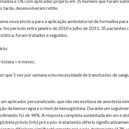
formalina a 5% com aplicador próprio em 35 homens que foram sub
is tarde, desenvolveram retite.
 uma nova técnica para a aplicação ambulatorial de formalina para
a. No período entre janeiro de 2010 e julho de 2015, 35 pacientes
ostática, foram tratados e seguidos.
ário:
róstata > 6 meses;
or que 1 vez por semana e/ou necessidade de transfusões de sangu
e um aplicador personalizado, que não necessitava de anestesia ne
ação da hemorragia e o nível de hemoglobina. Durante um seguime
cedimento foi de 94%. A resposta completa sustentada em um e doi
lobina prévio (Hb) pré e pós-tratamento diferiu significativamen
de sangue diferiram significativamente pré e pós-tratamento (17%
v