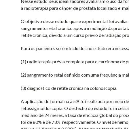
Nesse estudo, seus idealizadores avaliaram o uso da 
à radioterapia para câncer de próstata localizado e, ma
O objetivo desse estudo quase experimental foi avaliar
sangramento retal crônico após a irradiação da próstat
retite crônica, devido a um curso prévio de radiação pr
Para os pacientes serem incluídos no estudo era necess
(1) radioterapia prévia completa para o carcinoma de p
(2) sangramento retal definido com uma frequência mai
(3) diagnóstico de retite crônica na colonoscopia.
A aplicação de formalina a 5% foi realizada por meio d
retossigmoidoscopia. O desfecho do estudo foi a cess
mediano de 24 meses, a taxa de eficácia global do pro
foi de 80% e de 73%, respectivamente. O nível de hemog
g/dl
vs.
14,4 g/dl, p = 0,0001). As taxas de transfusão 