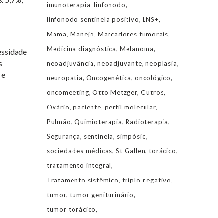
imunoterapia
linfonodo
linfonodo sentinela positivo
LNS+
Mama
Manejo
Marcadores tumorais
Medicina diagnóstica
Melanoma
essidade
s
neoadjuvância
neoadjuvante
neoplasia
 é
neuropatia
Oncogenética
oncológico
oncomeeting
Otto Metzger
Outros
Ovário
paciente
perfil molecular
Pulmão
Quimioterapia
Radioterapia
Segurança
sentinela
simpósio
sociedades médicas
St Gallen
torácico
tratamento integral
Tratamento sistêmico
triplo negativo
tumor
tumor geniturinário
tumor torácico