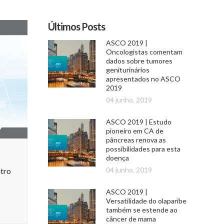
Últimos Posts
ASCO 2019 |
Oncologistas comentam
dados sobre tumores
geniturinários
apresentados no ASCO
2019
04 junho, 2019
ASCO 2019 | Estudo
pioneiro em CA de
pâncreas renova as
possibilidades para esta
doença
04 junho, 2019
ntro
ASCO 2019 |
Versatilidade do olaparibe
também se estende ao
câncer de mama