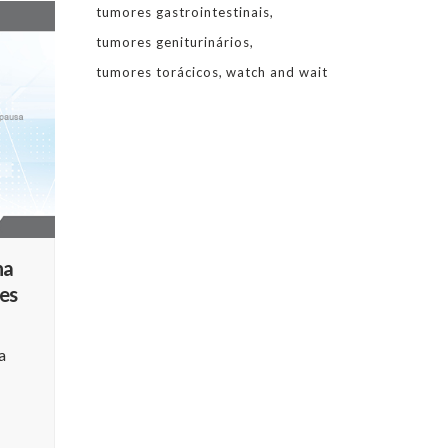
tumores gastrointestinais
tumores geniturinários
tumores torácicos
watch and wait
na
tes
a