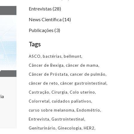
Entrevistas
(28)
News Científica
(14)
Publicações
(3)
Tags
ASCO
bactérias
bellmunt
Câncer de Bexiga
câncer de mama
Câncer de Próstata
cancer de pulmão
câncer de reto
câncer gastrointestinal
Castração
Cirurgia
Colo uterino
ia
Colorretal
cuidados paliativos
curso sobre melanoma
Endométrio
Entrevista
Gastrointestinal
Geniturinário
Ginecologia
HER2