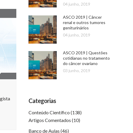
04 junho, 2019
ASCO 2019 | Câncer
renal e outros tumores
geniturinários
04 junho, 2019
ASCO 2019 | Questões
cotidianas no tratamento
do câncer ovariano
03 junho, 2019
gista
Categorias
Conteúdo Científico
(138)
Artigos Comentados
(10)
Banco de Aulas
(46)