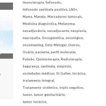
imunoterapia
linfonodo
linfonodo sentinela positivo
LNS+
Mama
Manejo
Marcadores tumorais
Medicina diagnóstica
Melanoma
neoadjuvância
neoadjuvante
neoplasia
neuropatia
Oncogenética
oncológico
oncomeeting
Otto Metzger
Outros
Ovário
paciente
perfil molecular
Pulmão
Quimioterapia
Radioterapia
Segurança
sentinela
simpósio
sociedades médicas
St Gallen
torácico
e
tratamento integral
Tratamento sistêmico
triplo negativo
tumor
tumor geniturinário
tumor torácico