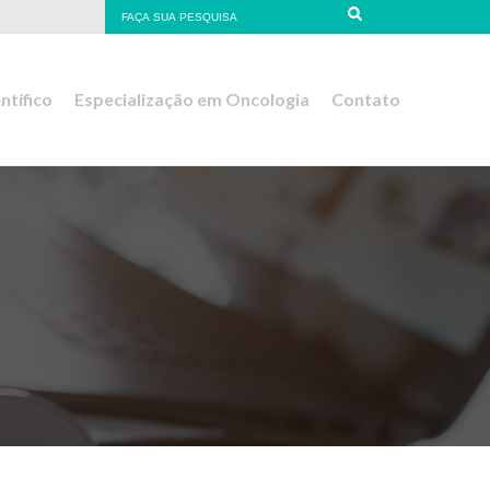
ntífico
Especialização em Oncologia
Contato