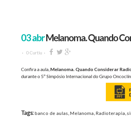
03 abr
Melanoma. Quando Cons
0
Curtiu
Confira a aula,
Melanoma. Quando Considerar Radi
durante o 5º Simpósio Internacional do Grupo Oncoclín
Tags:
banco de aulas
,
Melanoma
,
Radioterapia
,
s