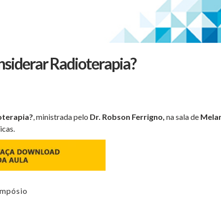
iderar Radioterapia?
oterapia?
, ministrada pelo
Dr. Robson Ferrigno,
na sala de
Mela
icas.
impósio