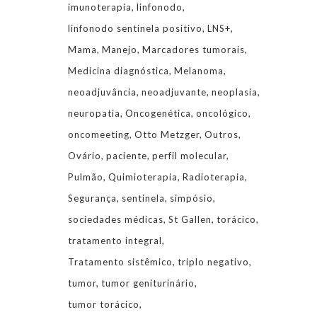
imunoterapia
linfonodo
linfonodo sentinela positivo
LNS+
Mama
Manejo
Marcadores tumorais
Medicina diagnóstica
Melanoma
neoadjuvância
neoadjuvante
neoplasia
neuropatia
Oncogenética
oncológico
oncomeeting
Otto Metzger
Outros
Ovário
paciente
perfil molecular
Pulmão
Quimioterapia
Radioterapia
Segurança
sentinela
simpósio
sociedades médicas
St Gallen
torácico
tratamento integral
Tratamento sistêmico
triplo negativo
tumor
tumor geniturinário
tumor torácico