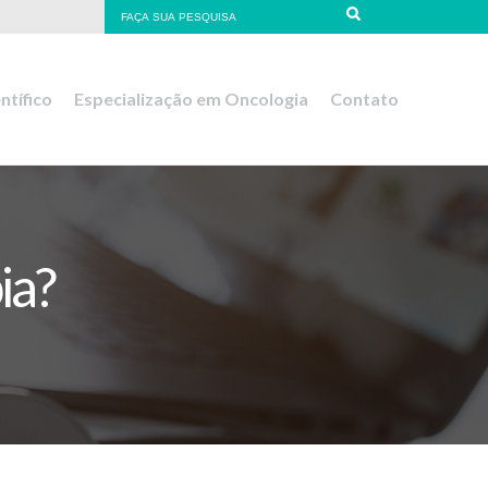
ntífico
Especialização em Oncologia
Contato
ia?