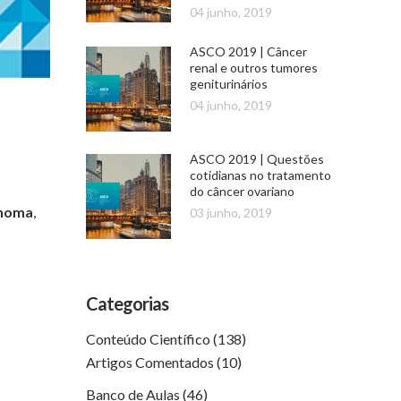
04 junho, 2019
ASCO 2019 | Câncer
renal e outros tumores
geniturinários
04 junho, 2019
ASCO 2019 | Questões
cotidianas no tratamento
do câncer ovariano
noma
,
03 junho, 2019
Categorias
Conteúdo Científico
(138)
Artigos Comentados
(10)
Banco de Aulas
(46)